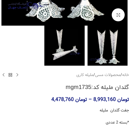
بزرگنمایی تصویر
خانه
/
محصولات مسی
/
ملیله کاری
گلدان ملیله کد:mgm1735
تومان
8,993,160
–
تومان
4,478,760
جفت گلدان ملیله
*بسته 2 عددی