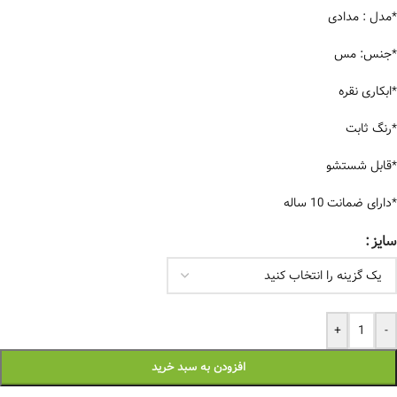
*مدل : مدادی
*جنس: مس
*ابکاری نقره
*رنگ ثابت
*قابل شستشو
*دارای ضمانت 10 ساله
سایز
+
-
افزودن به سبد خرید