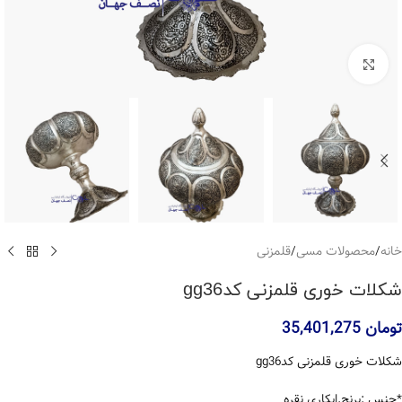
بزرگنمایی تصویر
خانه
/
محصولات مسی
/
قلمزنی
شکلات خوری قلمزنی کدgg36
تومان
35,401,275
شکلات خوری قلمزنی کدgg36
*جنس :برنج.ابکاری نقره