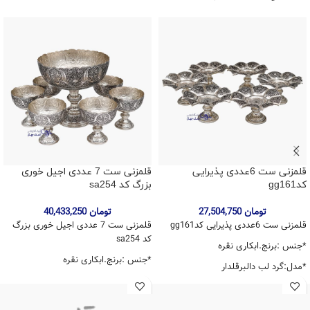
قلمزنی ست 6عددی پذیرایی
قلمزنی ست 7 عددی اجیل خوری
کدgg161
بزرگ کد sa254
تومان
27,504,750
تومان
40,433,250
قلمزنی ست 6عددی پذیرایی کدgg161
قلمزنی ست 7 عددی اجیل خوری بزرگ
کد sa254
*جنس :برنج.ابکاری نقره
*جنس :برنج.ابکاری نقره
*مدل:گرد لب دالبرقلدار
*مدل:پایه دار لب دالبر
*طرح :گل و مرغ قلم ریز
*طرح :گل و مرغ قلم ریز
ارتفاع:10سانتی متر