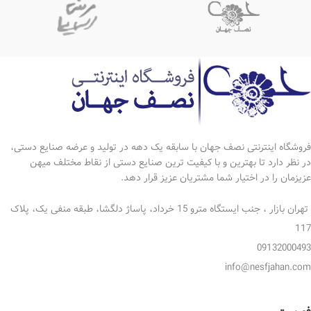
ارتفاعاجیل خوری بزرگ : 25 سانتی متر
*دهانه:16سانتی متر
*دهانه:25 سانتی متر
*گارانتی:5 سال
*ارتفاع ظروف کوچک:14 سانتی متر
دهانه :12 سانتی متر
*گارانتی:5 سال
فروشگاه اینترنتی نصف جهان با سابقه یک دهه در تولید و عرضه صنایع دستی،
در نظر دارد تا بهترین و با کیفیت ترین صنایع دستی از نقاط مختلف میهن
عزیزمان را در اختیار شما مشتریان عزیز قرار دهد.
تهران بازار ، جنب ایستگاه مترو 15 خرداد، پاساژ دلگشا، طبقه منفی یک، پلاک
117
09132000493
info@nesfjahan.com