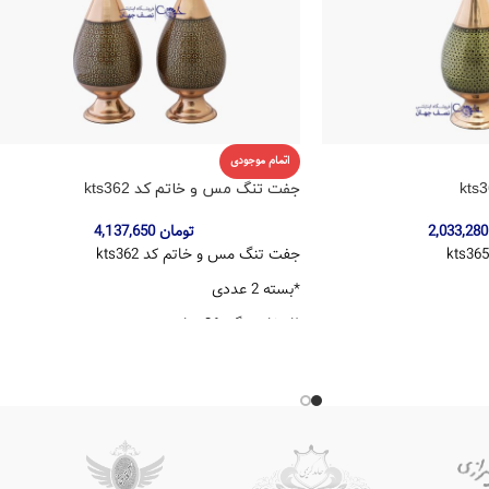
اتمام موجودی
جفت تنگ مس و خاتم کد kts362
2
تومان
4,137,650
جفت تنگ مس و خاتم کد kts362
*بسته 2 عددی
*ارتفاع تنگ :36 سانتی متر
*عرض تنگ تک:10 سانتی متر
*دارای ضمانتنامه 10 ساله