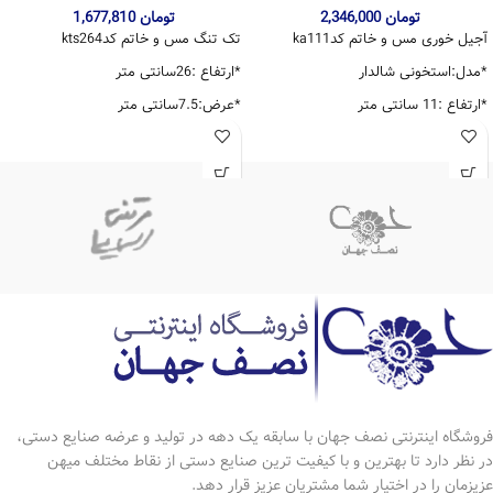
تومان
2,346,000
تومان
1,677,810
آجیل خوری مس و خاتم کدka111
تک تنگ مس و خاتم کدkts264
*مدل:استخونی شالدار
*ارتفاع :26سانتی متر
*ارتفاع :11 سانتی متر
*عرض:7.5سانتی متر
*دهانه:10 سانتی متر
*برند:اقاجانی
*دارای ضمانت 10 ساله
فروشگاه اینترنتی نصف جهان با سابقه یک دهه در تولید و عرضه صنایع دستی،
در نظر دارد تا بهترین و با کیفیت ترین صنایع دستی از نقاط مختلف میهن
عزیزمان را در اختیار شما مشتریان عزیز قرار دهد.