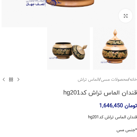
بزرگنمایی تصویر
خانه
/
محصولات مسی
/
الماس تراش
قندان الماس تراش کدhg201
تومان
1,646,450
قندان الماس تراش کدhg201
*جنس مس