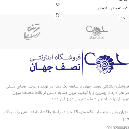
*ابکاری نقره
*بسته بندی 3عددی
*اندازه گلدان تک :6*16سانتی متر
*طرح گل
*رنگ ثابت
*ابکاری نقره
*دارای ضمانت نامه 5ساله
*اندازه تنگ تکی:6*23 سانتی متر
*اندازه شکلاتخوری :9*20 سانتی متر
*رنگ ثابت
*دارای ضمانت نامه 5ساله
فروشگاه اینترنتی نصف جهان با سابقه یک دهه در تولید و عرضه صنایع دستی،
در نظر دارد تا بهترین و با کیفیت ترین صنایع دستی از نقاط مختلف میهن
عزیزمان را در اختیار شما مشتریان عزیز قرار دهد.
تهران بازار ، جنب ایستگاه مترو 15 خرداد، پاساژ دلگشا، طبقه منفی یک، پلاک
117
09132000493