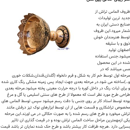
ظروف الماس تراش از
جدید ترین تولیدات
صنایع دستی ایران به
شمار میرود.این ظروف
توسط هنرمندان خوش
ذوق و با سلیقه
اصفهان تولید
میشود.جنس استفاده
شده در این محصول
مس میباشد که در
مرحله اول توسط خم کار به شکل و فرم دلخواه (گلدان,قندان,شکلات خوری
و…)ساخته می شود.در مرحله بعدی جهت ایجاد پس زمینه مشکی رنگ کاری شده
و برای ثبات رنگ در داخل کوره با درجه حرارت معینی پخته میشود.مرحله بعدی
طراحی طرح مورد نظر است که معمولا از طرح های سنتی اسلیمی یا گل و مرغ
بوده توسط استاد کار بر روی جنس با دقت رسم میشود سپس توسط الماس های
مخصوص تراشکاری و قسمت هایی از ان توسط ابزارهای نوک تیز درفش مانند
تراش میخورد و طرح های رسم شده را به صورت حکاکی در می اورند.این مرحله
یکی ازمهمترین مراحل ساخت الماس تراش بوده و در قیمت گذاری ان تاثیر
بسزایی دارد .هرچه ظرافت کار بیشتر باشد و طرح حک شده نمایان تر باشد قیمت