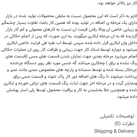
کار نیز بالاتر خواهد بود.
لازم به ذکر است که این محصول نسبت به مابقی محصولات تولید شده در بازار
دارای یک مرحله ی اضافه در تولید بوده که همین کار باعث تفاوت بسیار چشمگیر
و زیبایی خاصی ان وبالا رفتن قیمت ان نسبت به کارهای معمولی و کم کار بازار
گردیده که به ان مرحله ابکاری میگویند ,به این صورت که پس از اتمام حکاکی در
داخل وان ابکاری قرار داده شده سپس توسط اب نقره طی فرایند خاصی ابکاری
میشود و دوباره توسط استاد کار جهت زیبایی و ظرافت کار روی ان عملیات حکاکی
انجام میپذیرد مرحله بعدی جهت نمایان شدن قسمت های مسی (قسمت های
رنگ نشده و براق ) چخکاری میباشد گه جنس مورد نظر روی دستگاه چرخنده
چرخکار بسته شده و توسط سمباده و پارچه های مخصوص نمدی مانند تمیز و
پرداخت میشوند تا رنگ های اضافه دور کار پاک شوند و قسمت مسی براق
ونمایان گردد و در مرحله اخر جهت ثبات رنگ قسمت های تراش خورده و ابکاری
شده و همچنین جلا بخشیدن به کار و براقیت محصول توسط پلی استر پوشش
داده میشود.
توضیحات تکمیلی
نظرات (0)
Shipping & Delivery