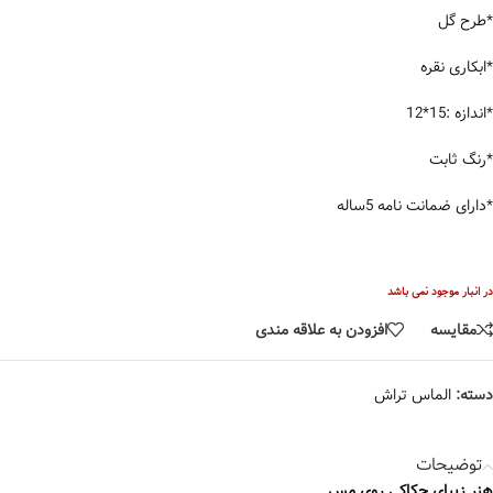
*طرح گل
*ابکاری نقره
*اندازه :15*12
*رنگ ثابت
*دارای ضمانت نامه 5ساله
در انبار موجود نمی باشد
مقایسه
افزودن به علاقه مندی
دسته:
الماس تراش
توضیحات
هنر زیبای حکاکی روی مس