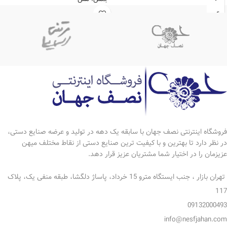
سایزبندی:3سایز
*ابکاری نقره
*رنگ ثابت
*رنگ ثابت
*دارای ضمانتنامه 10 ساله
*قابل شستشو
*دارای ضمانت 10 ساله
فروشگاه اینترنتی نصف جهان با سابقه یک دهه در تولید و عرضه صنایع دستی،
در نظر دارد تا بهترین و با کیفیت ترین صنایع دستی از نقاط مختلف میهن
عزیزمان را در اختیار شما مشتریان عزیز قرار دهد.
تهران بازار ، جنب ایستگاه مترو 15 خرداد، پاساژ دلگشا، طبقه منفی یک، پلاک
117
09132000493
info@nesfjahan.com