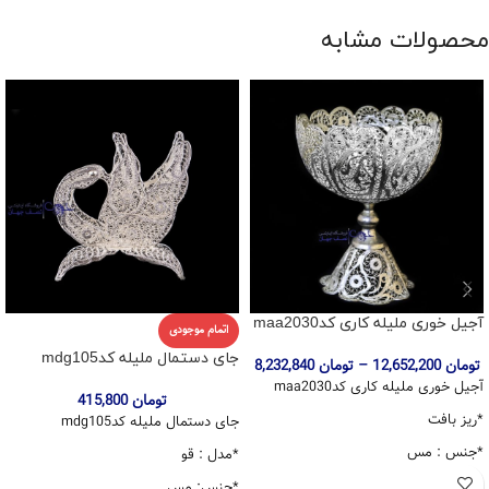
محصولات مشابه
آجیل خوری ملیله کاری کدmaa2030
اتمام موجودی
جای دستمال ملیله کدmdg105
تومان
12,652,200
–
تومان
8,232,840
آجیل خوری ملیله کاری کدmaa2030
تومان
415,800
*ریز بافت
جای دستمال ملیله کدmdg105
*جنس : مس
*مدل : قو
*ابکاری نقره
*جنس: مس