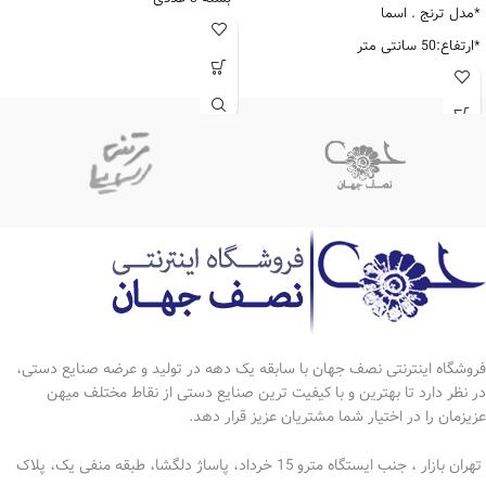
*مدل ترنج . اسما
*سنگ برجسته
*ارتفاع:50 سانتی متر
*تهیه شده از مرغوبترین نوع فیروزه
*عرض:40 سانتی متر
* پایه و تاج آینه قلمزنی طرح چهره
*دارای ضمانتنامه 10 ساله
*جفت چراغ قلمزنی مشبک سنگ
برجسته
*ارتفاع آینه: 73سانتی متر
*عرض آینه: 25سانتی متر
*طول آینه:47سانتی متر
*ارتفاع چراغ تک:51 سانتی متر
عرض چراغ تک:12 سانتی متر
*دارای ضمانتنامه 10 ساله
فروشگاه اینترنتی نصف جهان با سابقه یک دهه در تولید و عرضه صنایع دستی،
در نظر دارد تا بهترین و با کیفیت ترین صنایع دستی از نقاط مختلف میهن
عزیزمان را در اختیار شما مشتریان عزیز قرار دهد.
تهران بازار ، جنب ایستگاه مترو 15 خرداد، پاساژ دلگشا، طبقه منفی یک، پلاک