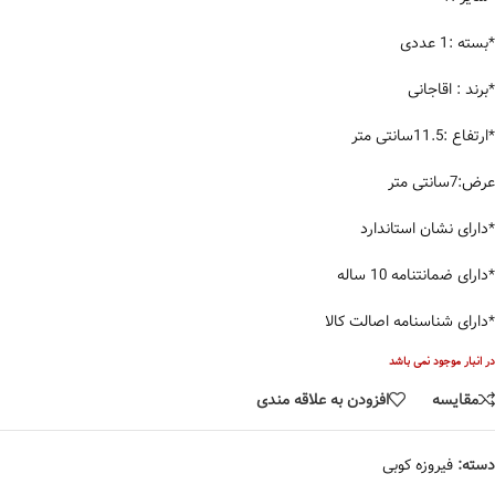
*بسته :1 عددی
*برند : اقاجانی
*ارتفاع :11.5سانتی متر
عرض:7سانتی متر
*دارای نشان استاندارد
*دارای ضمانتنامه 10 ساله
*دارای شناسنامه اصالت کالا
در انبار موجود نمی باشد
مقایسه
افزودن به علاقه مندی
دسته:
فیروزه کوبی