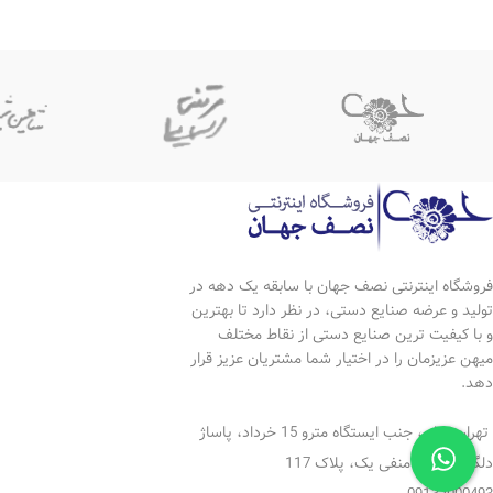
جنس: مس
*ابکاری نقره
*ابکاری نقره
*رنگ ثابت
*رنگ ثابت
*قابل شستشو
*ارتفاع:12.5 سانتی متر
*دارای ضمانت 10 ساله
*دهانه :11 سانتی متر
*دارای ضمانتنامه 10 ساله
فروشگاه اینترنتی نصف جهان با سابقه یک دهه در
تولید و عرضه صنایع دستی، در نظر دارد تا بهترین
و با کیفیت ترین صنایع دستی از نقاط مختلف
میهن عزیزمان را در اختیار شما مشتریان عزیز قرار
دهد.
تهران بازار ، جنب ایستگاه مترو 15 خرداد، پاساژ
دلگشا، طبقه منفی یک، پلاک 117