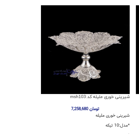
شیرینی خوری ملیله کد:msh103
اتمام موجودی
شیرینی ملیله کد:mst391
تومان
7,258,680
شیرینی خوری ملیله
توم
*مدل:10 تیکه
شیرینی خوری ملیله
*جنس:مس
*مدل : 3طبقه مثلثی