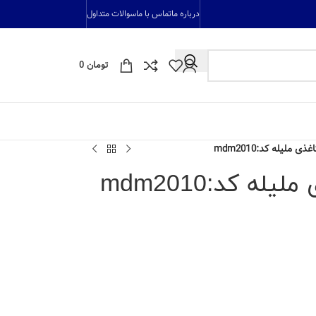
درباره ما
تماس با ما
سوالات متداول
تومان
0
ملیله کد:mdm2010
ه کد:mdm2010