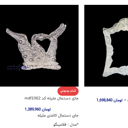
اتمام موجودی
جای دستمال ملیله کد:mdf1062
–
تومان
1,698,840
تومان
1,389,960
جای دستمال کاغذی ملیله
*مدل : فلامینگو