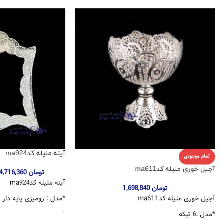
آینه ملیله کدma924
اتمام موجودی
آجیل خوری ملیله کدma611
تومان
4,716,360
آینه ملیله کدma924
تومان
1,698,840
آجیل خوری ملیله کدma611
*مدل : رومیزی پایه دار
*مدل :6 تیکه
*جنس: مس