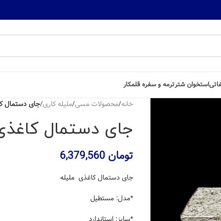
غاتی
استخوان شتر
ترمه و سفره قلمکار
خانه
/
محصولات مسی
/
ملیله کاری
/
جای دستمال کاغذی 
جای دستمال کاغذی ملیل
تومان
6,379,560
جای دستمال کاغذی ملیله
*مدل: مستطیل
*سایز: استاندارد