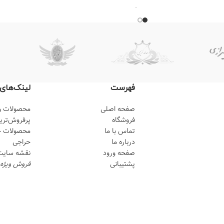
*جنس: مس
*ابکاری نقره
*رنگ ثابت
*قابل شستشو
*دارای ضمانت 10 ساله
فهرست
لینک‌های
صفحه اصلی
محصولات وی
فروشگاه
پرفروش‌‌تری
تماس با ما
محصولات ج
درباره ما
حراجی
صفحه ورود
نقشه سایت
پشتیبانی
فروش ویژه