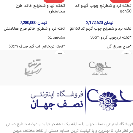
تخته نرد و شطرنج چوب گردو کد
تخته نرد و شطرنج خاتم طرح
gch50
هخامنش
تومان
2,172,620
تومان
7,280,000
تخته نرد و شطرنج چوب گردو کد gch50
تخته نرد و شطرنج خاتم طرح هخامنش
*تخته نردچوب گردو 50cm
مشخصات:
*طرح معرق گل
*تخته نردخاتم لب گرد صدف 50cm
متعلغات:
طرح :هخامنش
*یک دست مهره ی تخته نرد چوب گردو و
متعلقات :
گلابی
*یک دست مهره ی تخته نرد خاتم
*یک جفت تاس معمولی 2 گرمی
*یک جفت تاس طرح استخوان
فروشگاه اینترنتی نصف جهان با سابقه یک دهه در تولید و عرضه صنایع دستی،
در نظر دارد تا بهترین و با کیفیت ترین صنایع دستی از نقاط مختلف میهن