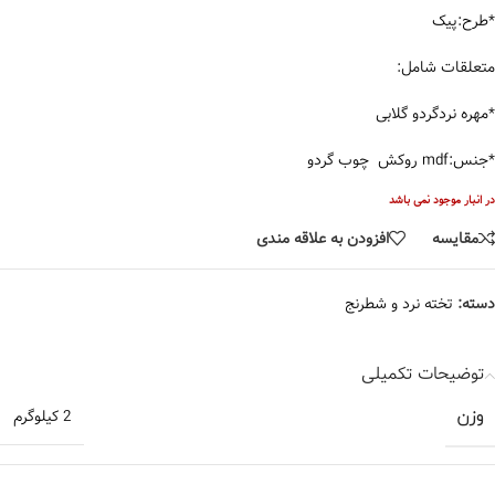
*طرح:پیک
متعلقات شامل:
*مهره نردگردو گلابی
*جنس:mdf روکش چوب گردو
در انبار موجود نمی باشد
مقایسه
افزودن به علاقه مندی
دسته:
تخته نرد و شطرنج
توضیحات تکمیلی
وزن
2 کیلوگرم