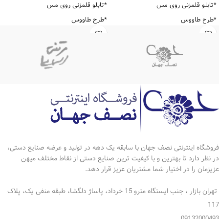
*تابلو قلمزنی روی مس
*تابلو قلمزنی روی مس
*طرح طاووس
*طرح طاووس
*قاب چوبی.کنار معرق , تلفیق هنر
*قاب چوبی تلفیق هنر خاتمکاری و
خاتمکاری و نقاشی طرح چوگان برجسته
مینیاتور برجسته طرح چوگان
*ابعاد شیشه: 40*80
*ابعاد شیشه: 50*70
*ابعاد قاب66*116
*ابعاد قاب77*97
*امضا دار اثر استاد جعفری
*امضا دار اثر استاد جعفری
فروشگاه اینترنتی نصف جهان با سابقه یک دهه در تولید و عرضه صنایع دستی،
در نظر دارد تا بهترین و با کیفیت ترین صنایع دستی از نقاط مختلف میهن
عزیزمان را در اختیار شما مشتریان عزیز قرار دهد.
تهران بازار ، جنب ایستگاه مترو 15 خرداد، پاساژ دلگشا، طبقه منفی یک، پلاک
117
09132000493