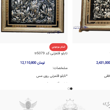
اتمام موجودی
تابلو قلمزنی کد tr5079
تومان
12,110,800
مشخصات:
فقی
*تابلو قلمزنی روی مس
*طرح گل و مرغ
ح ترنج گوشه دار
*قاب چوبی خاتم مدل ترنج ساده
*ابعاد شیشه: 50*70
ی
*ابعاد قاب90*73