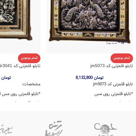
اتمام موجودی
اتمام موجودی
تابلو قلمزنی کد jm5073
تابلو قلمزنی کد tr3041
تومان
8,132,800
تومان
2,431,000
تابلو قلمزنی کد jm5073
مشخصات:
*تابلو قلمزنی روی مس
*تابلو قلمزنی روی مس ا
*طرح طاووس
*طرح گل و مرغ
*قاب چوبی تلفیق هنر خاتمکاری و مینیاتور
*قاب چوبی خاتمکاری طر
برجسته طرح چوگان
*ابعاد قاب 67*55
*ابعاد شیشه: 50*70
*امضا دار اثر استاد توکل