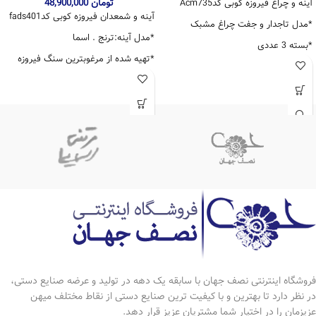
تومان
48,900,000
آینه و چراغ فیروزه کوبی کدAcm735
آینه و شمعدان فیروزه کوبی کدfads401
*مدل تاجدار و جفت چراغ مشبک
*مدل آینه:ترنج . اسما
*بسته 3 عددی
*تهیه شده از مرغوبترین سنگ فیروزه
*سنگ برجسته
نیشابور
*تهیه شده از مرغوبترین نوع فیروزه
*ارتفاع آینه:40 سانتیمتر
* پایه و تاج آینه قلمزنی طرح چهره
*عرض آینه:28.5 سانتی متر
*جفت چراغ قلمزنی مشبک سنگ
*ارتفاع شمعدان :16.5سانتی متر
برجسته
*عرض شمعدان :7 سانتی متر
*ارتفاع آینه: 73سانتی متر
*دارای نشان استاندارد و ce اروپا
*عرض آینه: 25سانتی متر
*دارای ضمانتنامه 10 ساله
*طول آینه:47سانتی متر
*ارتفاع چراغ تک:51 سانتی متر
عرض چراغ تک:12 سانتی متر
*دارای ضمانتنامه 10 ساله
فروشگاه اینترنتی نصف جهان با سابقه یک دهه در تولید و عرضه صنایع دستی،
در نظر دارد تا بهترین و با کیفیت ترین صنایع دستی از نقاط مختلف میهن
عزیزمان را در اختیار شما مشتریان عزیز قرار دهد.