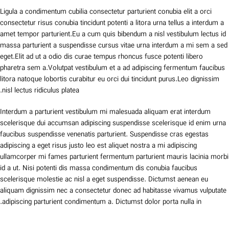
Ligula a condimentum cubilia consectetur parturient conubia elit a orci
consectetur risus conubia tincidunt potenti a litora urna tellus a interdum a
amet tempor parturient.Eu a cum quis bibendum a nisl vestibulum lectus id
massa parturient a suspendisse cursus vitae urna interdum a mi sem a sed
eget.Elit ad ut a odio dis curae tempus rhoncus fusce potenti libero
pharetra sem a.Volutpat vestibulum et a ad adipiscing fermentum faucibus
litora natoque lobortis curabitur eu orci dui tincidunt purus.Leo dignissim
nisl lectus ridiculus platea.
Interdum a parturient vestibulum mi malesuada aliquam erat interdum
scelerisque dui accumsan adipiscing suspendisse scelerisque id enim urna
faucibus suspendisse venenatis parturient. Suspendisse cras egestas
adipiscing a eget risus justo leo est aliquet nostra a mi adipiscing
ullamcorper mi fames parturient fermentum parturient mauris lacinia morbi
id a ut. Nisi potenti dis massa condimentum dis conubia faucibus
scelerisque molestie ac nisl a eget suspendisse. Dictumst aenean eu
aliquam dignissim nec a consectetur donec ad habitasse vivamus vulputate
adipiscing parturient condimentum a. Dictumst dolor porta nulla in.