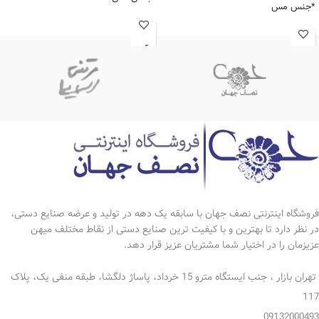
*جنس مس
*بسته 2 عددی
*بسته 2عددی
*طرح گل
*طرح گل
*اندازه گلدان تک:7*20سانتی متر
*تمام رنگ
*رنگ ثابت
*اندازه گلدان تک:6.5*15.5سانتی متر
*دارای ضمانت نامه 5ساله
*رنگ ثابت
*دارای ضمانت نامه 5ساله
فروشگاه اینترنتی نصف جهان با سابقه یک دهه در تولید و عرضه صنایع دستی،
در نظر دارد تا بهترین و با کیفیت ترین صنایع دستی از نقاط مختلف میهن
عزیزمان را در اختیار شما مشتریان عزیز قرار دهد.
تهران بازار ، جنب ایستگاه مترو 15 خرداد، پاساژ دلگشا، طبقه منفی یک، پلاک
117
09132000493