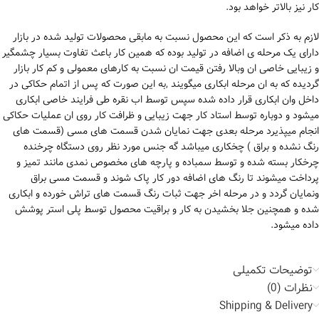
کار نیز بالاتر خواهد بود.
لازم به ذکر است که این محصول نسبت به مابقی محصولات تولید شده در بازار
دارای یک مرحله ی اضافه در تولید بوده که همین کار باعث تفاوت بسیار چشمگیر
و زیبایی خاصی ان وبالا رفتن قیمت ان نسبت به کارهای معمولی و کم کار بازار
گردیده که به ان مرحله ابکاری میگویند ,به این صورت که پس از اتمام حکاکی در
داخل وان ابکاری قرار داده شده سپس توسط اب نقره طی فرایند خاصی ابکاری
میشود و دوباره توسط استاد کار جهت زیبایی و ظرافت کار روی ان عملیات حکاکی
انجام میپذیرد مرحله بعدی جهت نمایان شدن قسمت های مسی (قسمت های
رنگ نشده و براق ) چخکاری میباشد گه جنس مورد نظر روی دستگاه چرخنده
چرخکار بسته شده و توسط سمباده و پارچه های مخصوص نمدی مانند تمیز و
پرداخت میشوند تا رنگ های اضافه دور کار پاک شوند و قسمت مسی براق
ونمایان گردد و در مرحله اخر جهت ثبات رنگ قسمت های تراش خورده و ابکاری
شده و همچنین جلا بخشیدن به کار و براقیت محصول توسط پلی استر پوشش
داده میشود.
توضیحات تکمیلی
نظرات (0)
Shipping & Delivery