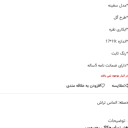
*مدل سفینه
*طرح گل
*ابکاری نقره
*اندازه :19*17
*رنگ ثابت
*دارای ضمانت نامه 5ساله
در انبار موجود نمی باشد
مقایسه
افزودن به علاقه مندی
دسته:
الماس تراش
توضیحات
هنر زیبای حکاکی روی مس