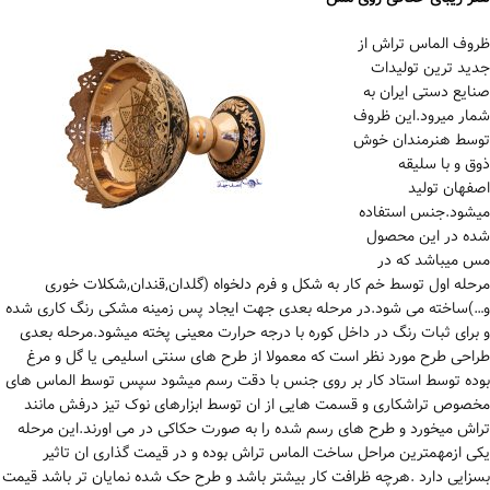
ظروف الماس تراش از
جدید ترین تولیدات
صنایع دستی ایران به
شمار میرود.این ظروف
توسط هنرمندان خوش
ذوق و با سلیقه
اصفهان تولید
میشود.جنس استفاده
شده در این محصول
مس میباشد که در
مرحله اول توسط خم کار به شکل و فرم دلخواه (گلدان,قندان,شکلات خوری
و…)ساخته می شود.در مرحله بعدی جهت ایجاد پس زمینه مشکی رنگ کاری شده
و برای ثبات رنگ در داخل کوره با درجه حرارت معینی پخته میشود.مرحله بعدی
طراحی طرح مورد نظر است که معمولا از طرح های سنتی اسلیمی یا گل و مرغ
بوده توسط استاد کار بر روی جنس با دقت رسم میشود سپس توسط الماس های
مخصوص تراشکاری و قسمت هایی از ان توسط ابزارهای نوک تیز درفش مانند
تراش میخورد و طرح های رسم شده را به صورت حکاکی در می اورند.این مرحله
یکی ازمهمترین مراحل ساخت الماس تراش بوده و در قیمت گذاری ان تاثیر
بسزایی دارد .هرچه ظرافت کار بیشتر باشد و طرح حک شده نمایان تر باشد قیمت