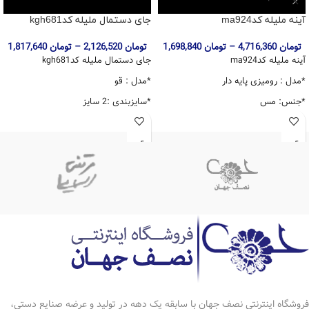
آینه ملیله کدma924
جای دستمال ملیله کدkgh681
تومان
4,716,360
–
تومان
1,698,840
تومان
2,126,520
–
تومان
1,817,640
آینه ملیله کدma924
جای دستمال ملیله کدkgh681
*مدل : رومیزی پایه دار
*مدل : قو
*جنس: مس
*سایزبندی :2 سایز
*ابکاری نقره
*جنس: مس
*رنگ ثابت
*ابکاری نقره
*قابل شستشو
*رنگ ثابت
*دارای ضمانت 10 ساله
*قابل شستشو
*دارای ضمانت 10 ساله
*قابل استفاده به عنوان جای دستمال
کاغذی رو میزی .جای قاشق چایخوری
فروشگاه اینترنتی نصف جهان با سابقه یک دهه در تولید و عرضه صنایع دستی،