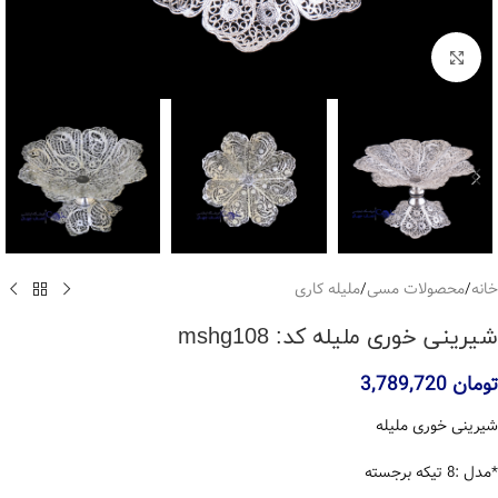
بزرگنمایی تصویر
خانه
/
محصولات مسی
/
ملیله کاری
شیرینی خوری ملیله کد: mshg108
تومان
3,789,720
شیرینی خوری ملیله
*مدل :8 تیکه برجسته