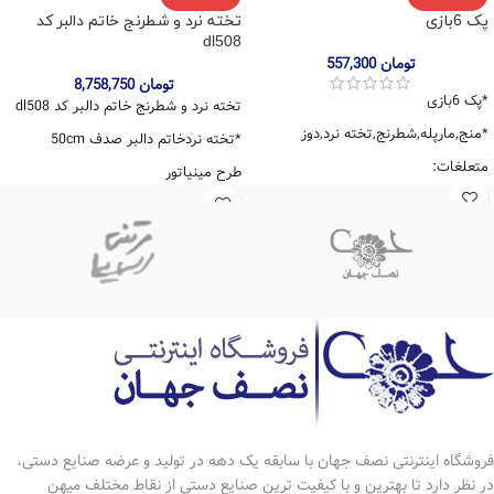
پک 6بازی
تخته نرد و شطرنج خاتم دالبر کد
dl508
تومان
557,300
تومان
8,758,750
*پک 6بازی
تخته نرد و شطرنج خاتم دالبر کد dl508
*منج,مارپله,شطرنج,تخته نرد,دوز
*تخته نردخاتم دالبر صدف 50cm
متعلغات:
طرح مینیاتور
*یک دست مهره ی تخته نرد لیزری و
متعلقات:
مهره پلاستیکی منچ
*یک دست مهره ی تخته نرد خاتم
*یک جفت تاس
*یک جفت تاس طرح استخوان
*کیف چرمی
فروشگاه اینترنتی نصف جهان با سابقه یک دهه در تولید و عرضه صنایع دستی،
در نظر دارد تا بهترین و با کیفیت ترین صنایع دستی از نقاط مختلف میهن