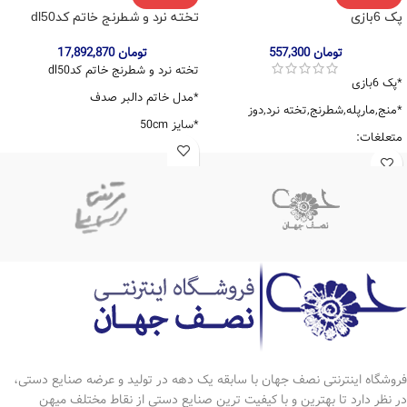
پک 6بازی
تخته نرد و شطرنج خاتم کدdl50
تومان
557,300
تومان
17,892,870
تخته نرد و شطرنج خاتم کدdl50
*پک 6بازی
*مدل خاتم دالبر صدف
*منج,مارپله,شطرنج,تخته نرد,دوز
*سایز 50cm
متعلغات:
*طرح گل و مرغ
*یک دست مهره ی تخته نرد لیزری و
متعلقات:
مهره پلاستیکی منچ
*یک دست مهره ی تخته نرد خاتم
*یک جفت تاس
*یک جفت تاس طرح استخوان
*کیف چرمی
فروشگاه اینترنتی نصف جهان با سابقه یک دهه در تولید و عرضه صنایع دستی،
در نظر دارد تا بهترین و با کیفیت ترین صنایع دستی از نقاط مختلف میهن